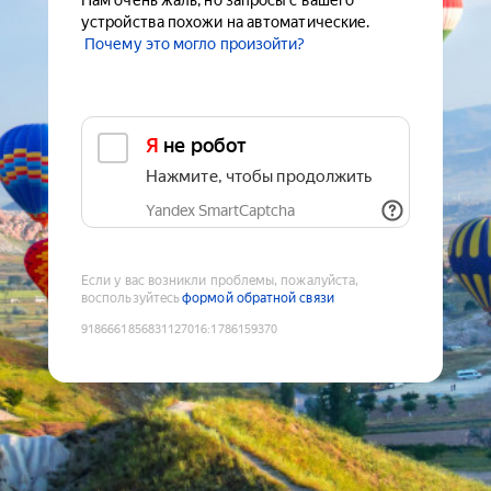
Нам очень жаль, но запросы с вашего
устройства похожи на автоматические.
Почему это могло произойти?
Я не робот
Нажмите, чтобы продолжить
Yandex SmartCaptcha
Если у вас возникли проблемы, пожалуйста,
воспользуйтесь
формой обратной связи
9186661856831127016
:
1786159370