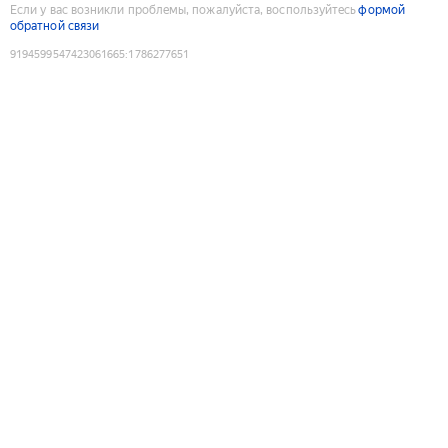
Если у вас возникли проблемы, пожалуйста, воспользуйтесь
формой
обратной связи
9194599547423061665
:
1786277651