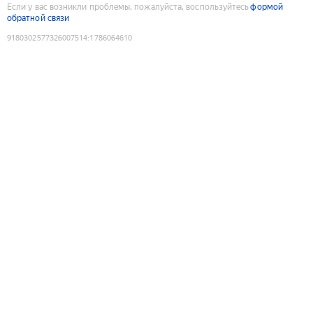
Если у вас возникли проблемы, пожалуйста, воспользуйтесь
формой
обратной связи
9180302577326007514
:
1786064610