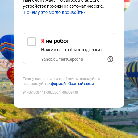
Нам очень жаль, но запросы с вашего
устройства похожи на автоматические.
Почему это могло произойти?
Я не робот
Нажмите, чтобы продолжить
Yandex SmartCaptcha
Если у вас возникли проблемы, пожалуйста,
воспользуйтесь
формой обратной связи
9178613351117382360
:
1786039438