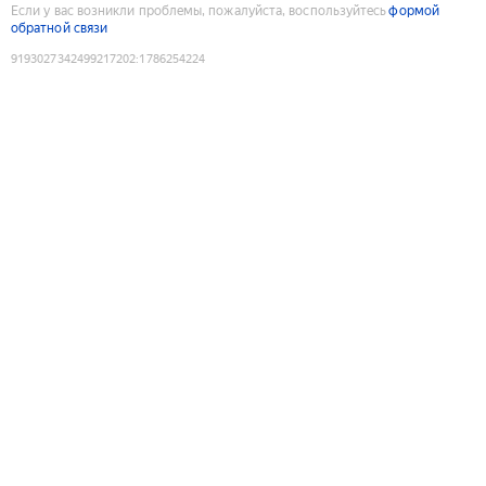
Если у вас возникли проблемы, пожалуйста, воспользуйтесь
формой
обратной связи
9193027342499217202
:
1786254224