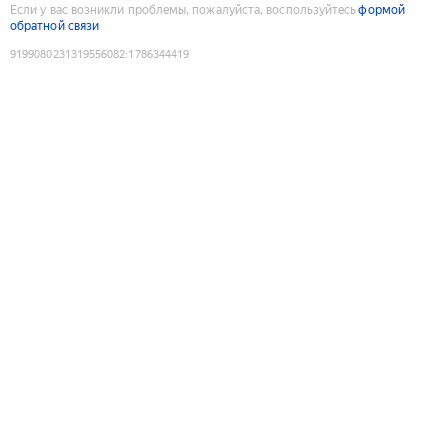
Если у вас возникли проблемы, пожалуйста, воспользуйтесь
формой
обратной связи
9199080231319556082
:
1786344419