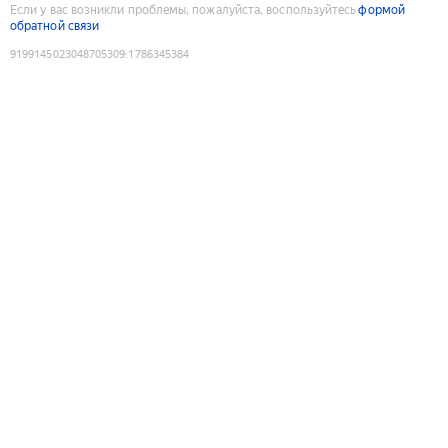
Если у вас возникли проблемы, пожалуйста, воспользуйтесь
формой
обратной связи
9199145023048705309
:
1786345384