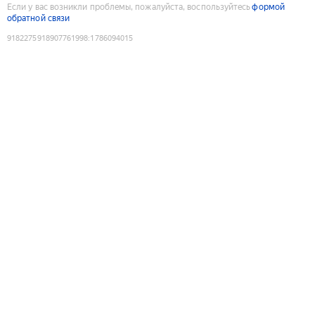
Если у вас возникли проблемы, пожалуйста, воспользуйтесь
формой
обратной связи
9182275918907761998
:
1786094015