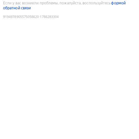
Если у вас возникли проблемы, пожалуйста, воспользуйтесь
формой
обратной связи
9194978905575058620
:
1786283304