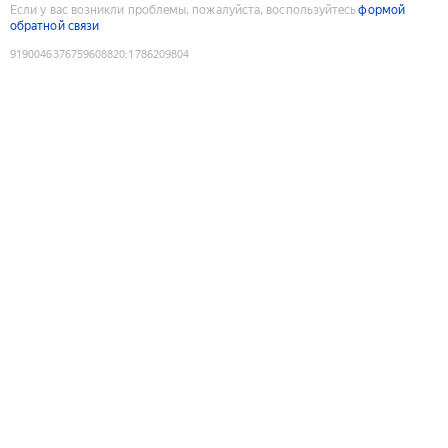
Если у вас возникли проблемы, пожалуйста, воспользуйтесь
формой
обратной связи
9190046376759608820
:
1786209804