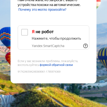
Нам очень жаль, но запросы с вашего
устройства похожи на автоматические.
Почему это могло произойти?
Я не робот
Нажмите, чтобы продолжить
Yandex SmartCaptcha
Если у вас возникли проблемы, пожалуйста,
воспользуйтесь
формой обратной связи
9174246594248369061
:
1785974369