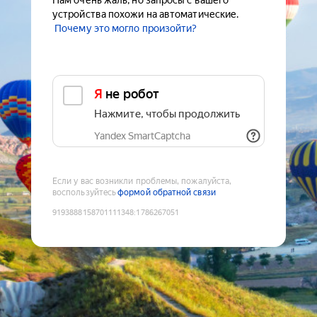
Нам очень жаль, но запросы с вашего
устройства похожи на автоматические.
Почему это могло произойти?
Я не робот
Нажмите, чтобы продолжить
Yandex SmartCaptcha
Если у вас возникли проблемы, пожалуйста,
воспользуйтесь
формой обратной связи
9193888158701111348
:
1786267051