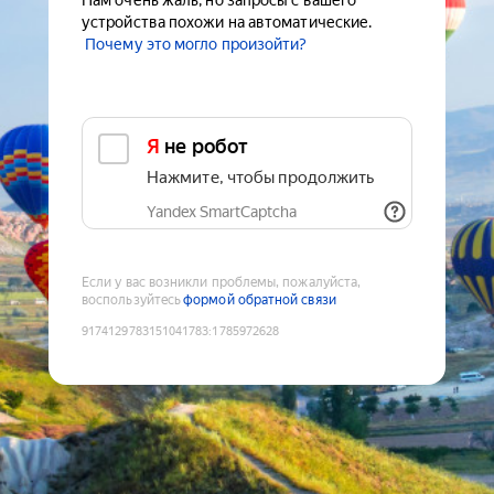
Нам очень жаль, но запросы с вашего
устройства похожи на автоматические.
Почему это могло произойти?
Я не робот
Нажмите, чтобы продолжить
Yandex SmartCaptcha
Если у вас возникли проблемы, пожалуйста,
воспользуйтесь
формой обратной связи
9174129783151041783
:
1785972628