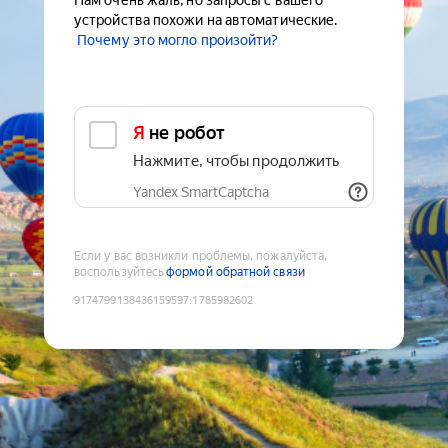
Нам очень жаль, но запросы с вашего
устройства похожи на автоматические.
Почему это могло произойти?
Я не робот
Нажмите, чтобы продолжить
Yandex SmartCaptcha
Если у вас возникли проблемы, пожалуйста,
воспользуйтесь
формой обратной связи
9174799138436159597
:
1785982602