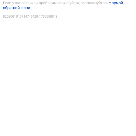
Если у вас возникли проблемы, пожалуйста, воспользуйтесь
формой
обратной связи
9202061913714746429
:
1786388849