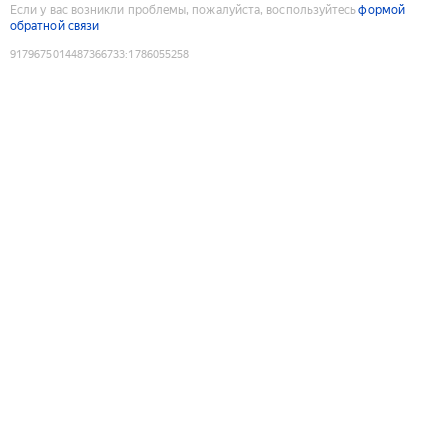
Если у вас возникли проблемы, пожалуйста, воспользуйтесь
формой
обратной связи
9179675014487366733
:
1786055258