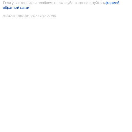
Если у вас возникли проблемы, пожалуйста, воспользуйтесь
формой
обратной связи
9184207538437815867
:
1786122798