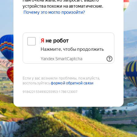
Нам очень жаль, но запросы с вашего
устройства похожи на автоматические.
Почему это могло произойти?
Я не робот
Нажмите, чтобы продолжить
Yandex SmartCaptcha
Если у вас возникли проблемы, пожалуйста,
воспользуйтесь
формой обратной связи
9184221534930255953
:
1786123007