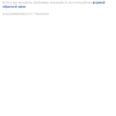
Если у вас возникли проблемы, пожалуйста, воспользуйтесь
формой
обратной связи
9192239990503821277
:
1786242491