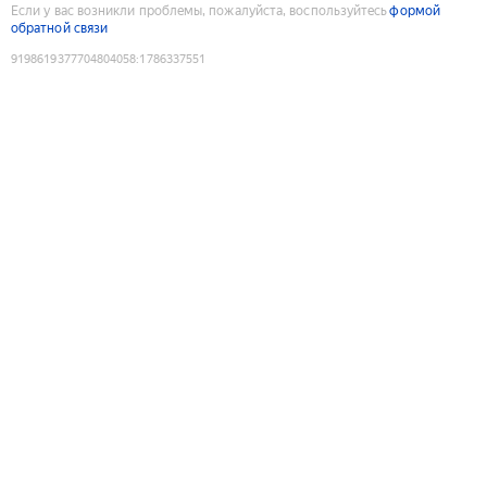
Если у вас возникли проблемы, пожалуйста, воспользуйтесь
формой
обратной связи
9198619377704804058
:
1786337551