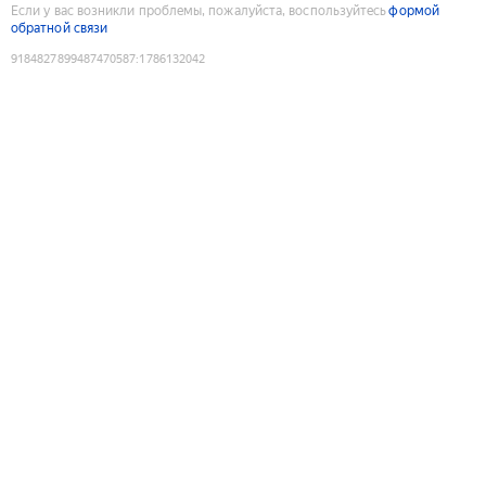
Если у вас возникли проблемы, пожалуйста, воспользуйтесь
формой
обратной связи
9184827899487470587
:
1786132042