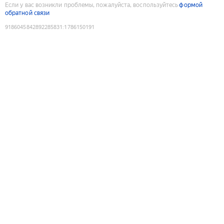
Если у вас возникли проблемы, пожалуйста, воспользуйтесь
формой
обратной связи
9186045842892285831
:
1786150191