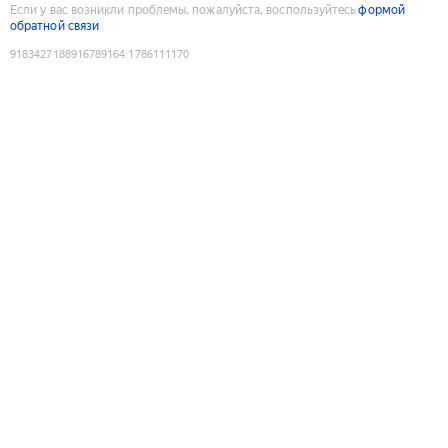
Если у вас возникли проблемы, пожалуйста, воспользуйтесь
формой
обратной связи
9183427188916789164
:
1786111170