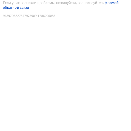
Если у вас возникли проблемы, пожалуйста, воспользуйтесь
формой
обратной связи
9189796827547975909
:
1786206085