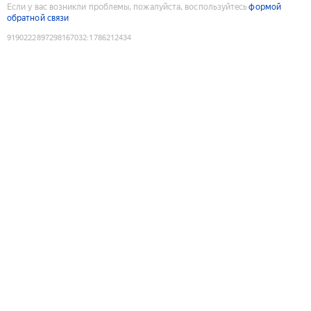
Если у вас возникли проблемы, пожалуйста, воспользуйтесь
формой
обратной связи
9190222897298167032
:
1786212434