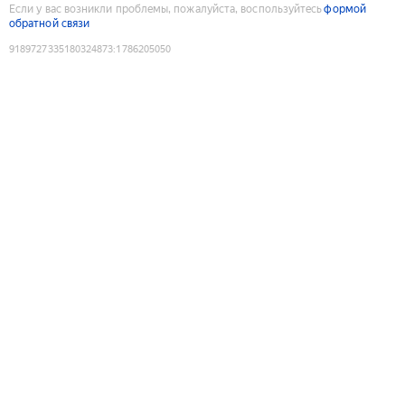
Если у вас возникли проблемы, пожалуйста, воспользуйтесь
формой
обратной связи
9189727335180324873
:
1786205050