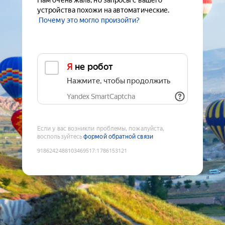
Нам очень жаль, но запросы с вашего
устройства похожи на автоматические.
Почему это могло произойти?
Я не робот
Нажмите, чтобы продолжить
Yandex SmartCaptcha
Если у вас возникли проблемы, пожалуйста,
воспользуйтесь
формой обратной связи
9186242488103469517
:
1786153121