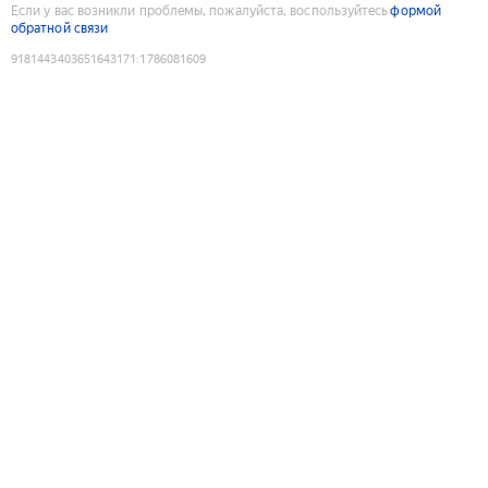
Если у вас возникли проблемы, пожалуйста, воспользуйтесь
формой
обратной связи
9181443403651643171
:
1786081609