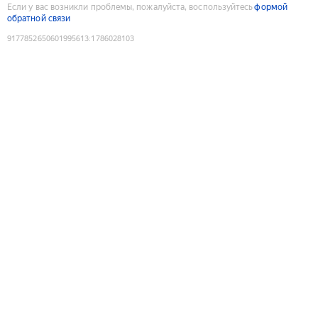
Если у вас возникли проблемы, пожалуйста, воспользуйтесь
формой
обратной связи
9177852650601995613
:
1786028103