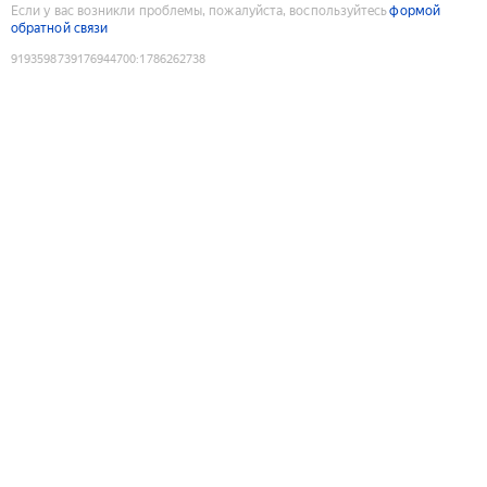
Если у вас возникли проблемы, пожалуйста, воспользуйтесь
формой
обратной связи
9193598739176944700
:
1786262738