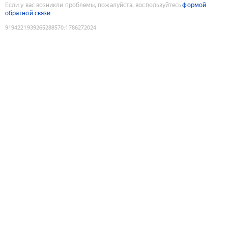
Если у вас возникли проблемы, пожалуйста, воспользуйтесь
формой
обратной связи
9194221939265288570
:
1786272024