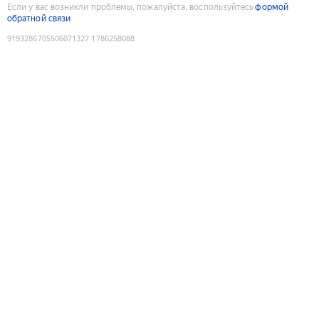
Если у вас возникли проблемы, пожалуйста, воспользуйтесь
формой
обратной связи
9193286705506071327
:
1786258088