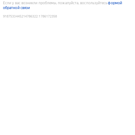
Если у вас возникли проблемы, пожалуйста, воспользуйтесь
формой
обратной связи
9187533445214786322
:
1786172358