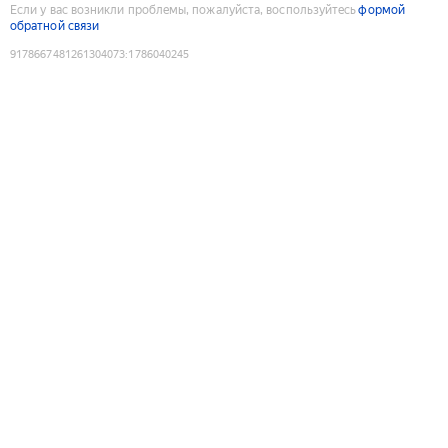
Если у вас возникли проблемы, пожалуйста, воспользуйтесь
формой
обратной связи
9178667481261304073
:
1786040245