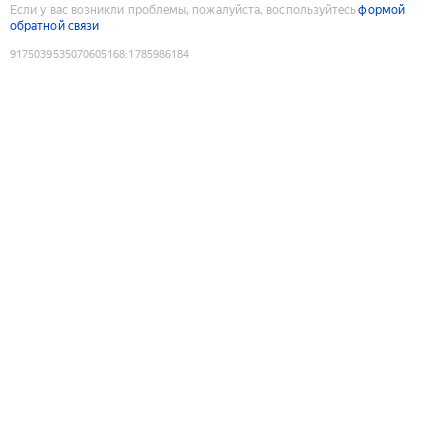
Если у вас возникли проблемы, пожалуйста, воспользуйтесь
формой
обратной связи
9175039535070605168
:
1785986184