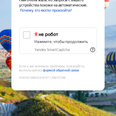
Нам очень жаль, но запросы с вашего
устройства похожи на автоматические.
Почему это могло произойти?
Я не робот
Нажмите, чтобы продолжить
Yandex SmartCaptcha
Если у вас возникли проблемы, пожалуйста,
воспользуйтесь
формой обратной связи
9183167298432416747
:
1786107298