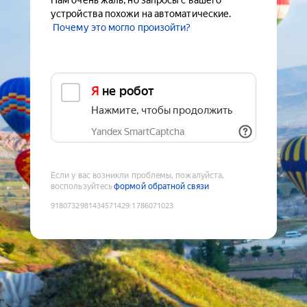
Нам очень жаль, но запросы с вашего
устройства похожи на автоматические.
Почему это могло произойти?
Я не робот
Нажмите, чтобы продолжить
Yandex SmartCaptcha
Если у вас возникли проблемы, пожалуйста,
воспользуйтесь
формой обратной связи
9180732981434571429
:
1786071023