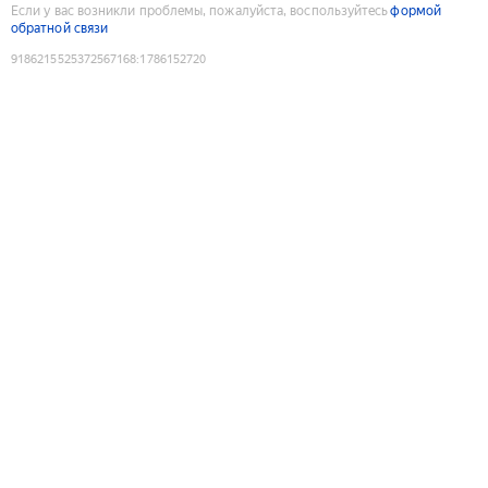
Если у вас возникли проблемы, пожалуйста, воспользуйтесь
формой
обратной связи
9186215525372567168
:
1786152720