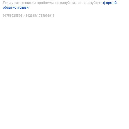
Если у вас возникли проблемы, пожалуйста, воспользуйтесь
формой
обратной связи
9175692559614392615
:
1785995915