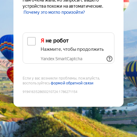
Нам очень жаль, но запросы с вашего
устройства похожи на автоматические.
Почему это могло произойти?
Я не робот
Нажмите, чтобы продолжить
Yandex SmartCaptcha
Если у вас возникли проблемы, пожалуйста,
воспользуйтесь
формой обратной связи
9194163528650210724
:
1786271154