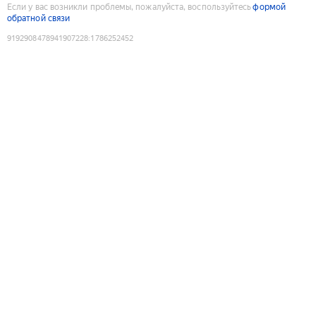
Если у вас возникли проблемы, пожалуйста, воспользуйтесь
формой
обратной связи
9192908478941907228
:
1786252452