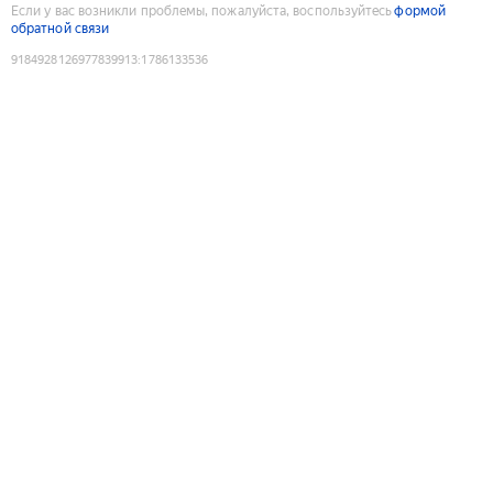
Если у вас возникли проблемы, пожалуйста, воспользуйтесь
формой
обратной связи
9184928126977839913
:
1786133536