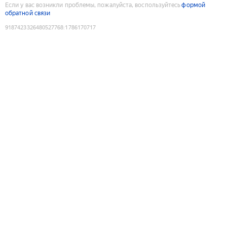
Если у вас возникли проблемы, пожалуйста, воспользуйтесь
формой
обратной связи
9187423326480527768
:
1786170717