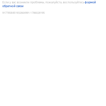
Если у вас возникли проблемы, пожалуйста, воспользуйтесь
формой
обратной связи
9177858851932664991
:
1786028195