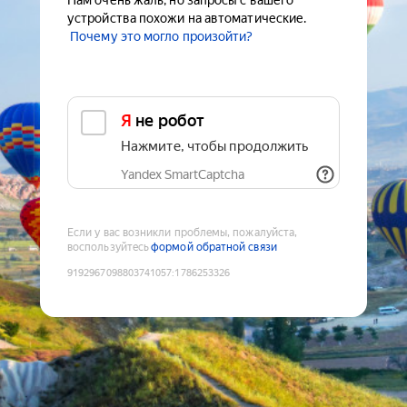
Нам очень жаль, но запросы с вашего
устройства похожи на автоматические.
Почему это могло произойти?
Я не робот
Нажмите, чтобы продолжить
Yandex SmartCaptcha
Если у вас возникли проблемы, пожалуйста,
воспользуйтесь
формой обратной связи
9192967098803741057
:
1786253326