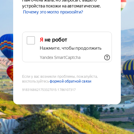
Нам очень жаль, но запросы с вашего
устройства похожи на автоматические.
Почему это могло произойти?
Я не робот
Нажмите, чтобы продолжить
Yandex SmartCaptcha
Если у вас возникли проблемы, пожалуйста,
воспользуйтесь
формой обратной связи
9183168621753327015
:
1786107317