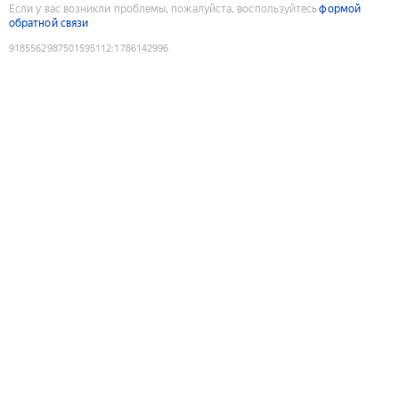
Если у вас возникли проблемы, пожалуйста, воспользуйтесь
формой
обратной связи
9185562987501595112
:
1786142996