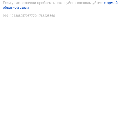
Если у вас возникли проблемы, пожалуйста, воспользуйтесь
формой
обратной связи
9191124308257057779
:
1786225866