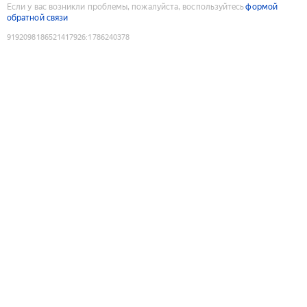
Если у вас возникли проблемы, пожалуйста, воспользуйтесь
формой
обратной связи
9192098186521417926
:
1786240378