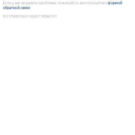
Если у вас возникли проблемы, пожалуйста, воспользуйтесь
формой
обратной связи
9173758837563116528
:
1785967101